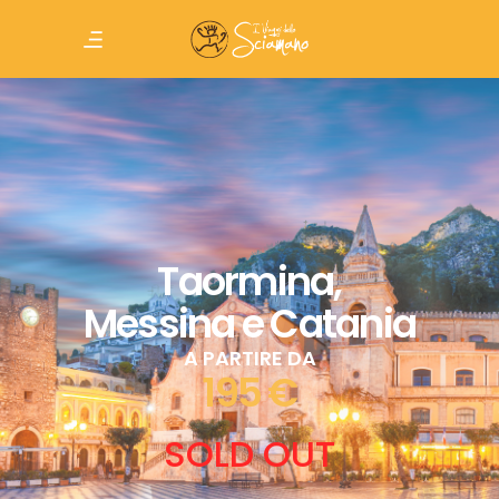
Taormina,
Messina e Catania
A PARTIRE DA
195 €
SOLD OUT