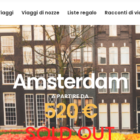
iaggi
Viaggi di nozze
Liste regalo
Racconti di v
Amsterdam
A PARTIRE DA
520 €
SOLD OUT