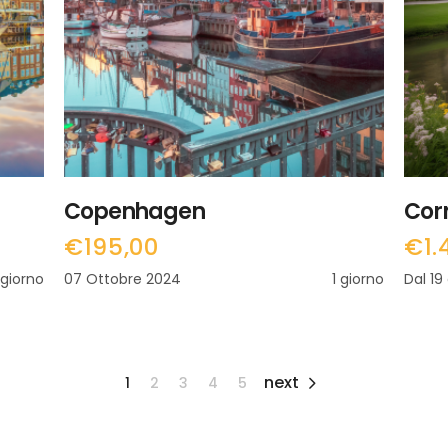
LEGGI TUTTO
Copenhagen
Cor
€
195,00
€
1.
 giorno
07 Ottobre 2024
1 giorno
Dal 19
1
2
3
4
5