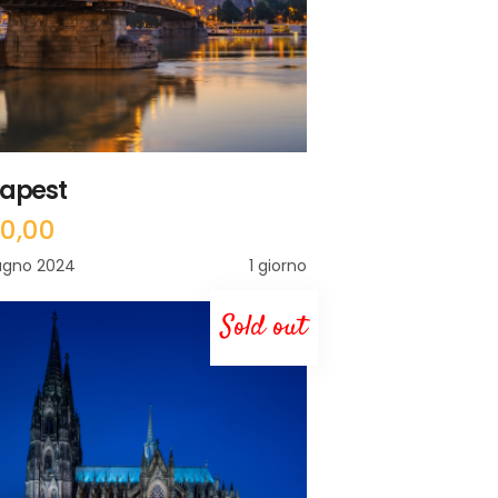
apest
90,00
ugno 2024
1 giorno
Sold out
LEGGI TUTTO