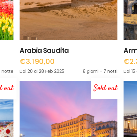
Arabia Saudita
Arm
€
3.190,00
€
2
0 notte
Dal 20 al 28 Feb 2025
8 giorni - 7 notti
Dal 15
d out
Sold out
LEGGI TUTTO