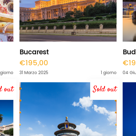
Bucarest
Bud
€
195,00
€
1
 giorno
31 Marzo 2025
1 giorno
04 Gi
d out
Sold out
LEGGI TUTTO