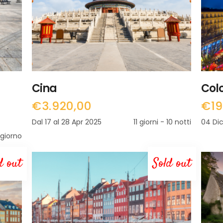
Cina
Colo
€
3.920,00
€
1
Dal 17 al 28 Apr 2025
11 giorni - 10 notti
04 Di
 giorno
d out
Sold out