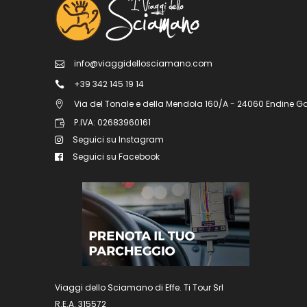
info@viaggidellosciamano.com
+39 342 145 19 14
Via del Tonale e della Mendola 160/A - 24060 Endine G
P.IVA: 02683960161
Seguici su Instagram
Seguici su Facebook
Viaggi dello Sciamano di Effe. Ti Tour Srl
R.E.A. 315572