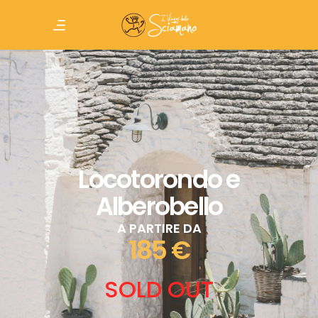
Locotorondo e
Alberobello
A PARTIRE DA
185 €
SOLD OUT