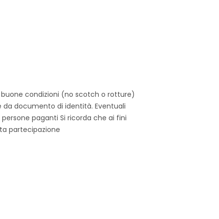
n buone condizioni (no scotch o rotture)
e da documento di identità. Eventuali
ersone paganti Si ricorda che ai fini
ata partecipazione