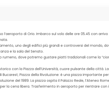
 l’aeroporto di Orio. Imbarco sul volo delle ore 05.45 con arrivo 
nata.
lamento, uno degli edifici più grandi e controversi del mondo, 
tanza e la sala del Senato.
co rumeno, dove potremo gustare piatti tradizionali come la “ciorb
storico con la Piazza dell’Università, cuore pulsante della città. 
i Bucarest; Piazza della Rivoluzione: è una piazza importante per
Rivoluzione del 1989. La piazza ospita il Palazzo Reale, l’Ateneo Ro
er la cena libera. Trasferimento in aeroporto per rientrare con il