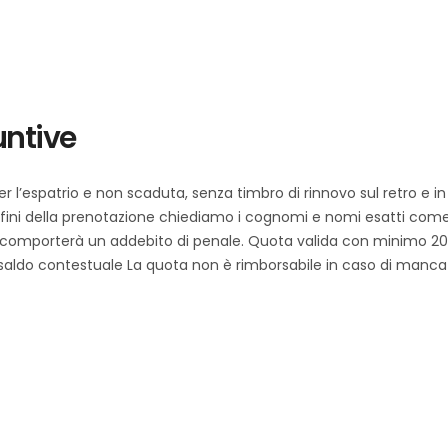
untive
r l’espatrio e non scaduta, senza timbro di rinnovo sul retro e i
i fini della prenotazione chiediamo i cognomi e nomi esatti com
 comporterà un addebito di penale. Quota valida con minimo 20 p
il saldo contestuale La quota non è rimborsabile in caso di manc