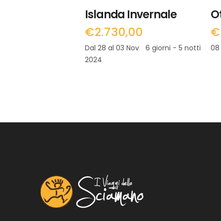
Islanda Invernale
O
€
2.730,00
€
Dal 28 al 03 Nov
6 giorni - 5 notti
08
2024