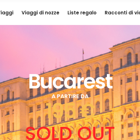
iaggi
Viaggi di nozze
Liste regalo
Racconti di v
Bucarest
A PARTIRE DA
195 €
SOLD OUT