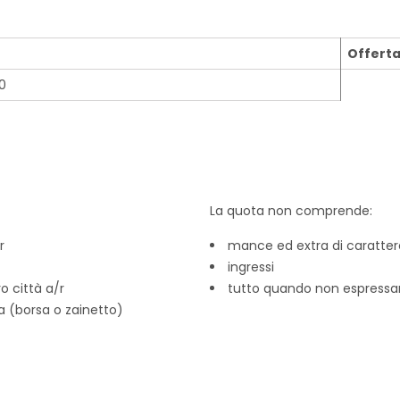
Offert
0
La quota non comprende:
r
mance ed extra di caratter
ingressi
o città a/r
tutto quando non espressa
a (borsa o zainetto)