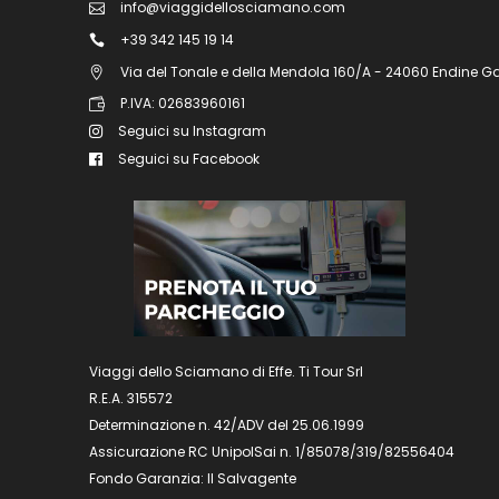
info@viaggidellosciamano.com
+39 342 145 19 14
Via del Tonale e della Mendola 160/A - 24060 Endine G
P.IVA: 02683960161
Seguici su Instagram
Seguici su Facebook
Viaggi dello Sciamano di Effe. Ti Tour Srl
R.E.A. 315572
Determinazione n. 42/ADV del 25.06.1999
Assicurazione RC UnipolSai n. 1/85078/319/82556404
Fondo Garanzia: Il Salvagente