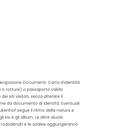
ecipazione Documenti: Carta d’identità
h o rotture) o passaporto valido
i siti visitati, senza alterare il
ome da documento di identità. Eventuali
ukenhof segue il ritmo della natura e
 iris e gli allium. Le altre aiuole
o, i rododendri e le azalee aggiungeranno