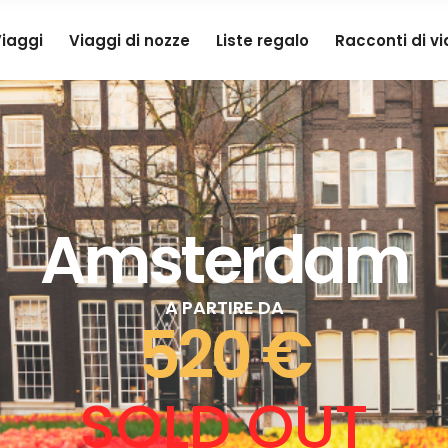
iaggi
Viaggi di nozze
Liste regalo
Racconti di v
Amsterdam
A PARTIRE DA
520 €
SOLD OUT