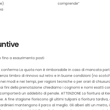
se)
comprende”
ma
untive
/o fino a esaurimento posti
 conferma La quota non è rimborsabile in caso di mancata part
senza timbro di rinnovo sul retro e in buone condizioni (no scotc
 nei modi e nei tempi, per ragioni tecniche o per orari di chiusura de
 ai fini della prenotazione chiediamo i cognomi e nomi esatti c
comporterà un addebito di penale. ATTENZIONE La fioritura al Ke
 fine stagione fioriscono gli ultimi tulipani a fioritura tardiva, gli
giardinieri mantengono il parco al meglio. Gli alberi alti un metr