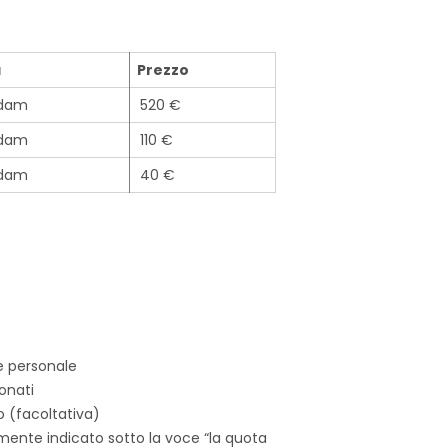
a
Prezzo
dam
520 €
dam
110 €
dam
40 €
e personale
onati
 (facoltativa)
ente indicato sotto la voce “la quota