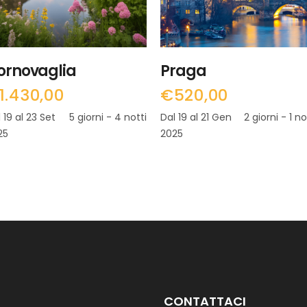
ornovaglia
Praga
1.430,00
€
520,00
 19 al 23 Set
5 giorni - 4 notti
Dal 19 al 21 Gen
2 giorni - 1 n
25
2025
CONTATTACI