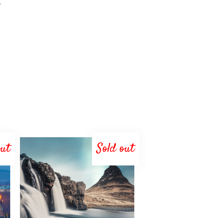
.
out
Sold out
LEGGI TUTTO