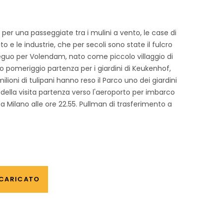
er una passeggiate tra i mulini a vento, le case di
to e le industrie, che per secoli sono state il fulcro
guo per Volendam, nato come piccolo villaggio di
mo pomeriggio partenza per i giardini di Keukenhof,
ilioni di tulipani hanno reso il Parco uno dei giardini
della visita partenza verso l'aeroporto per imbarco
o a Milano alle ore 22.55. Pullman di trasferimento a
 CARICATO