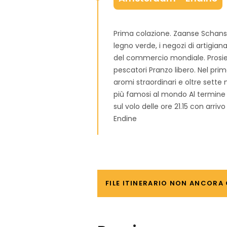
Prima colazione. Zaanse Schans p
legno verde, i negozi di artigiana
del commercio mondiale. Prosie
pescatori Pranzo libero. Nel pri
aromi straordinari e oltre sette m
più famosi al mondo Al termine 
sul volo delle ore 21.15 con arriv
Endine
FILE ITINERARIO NON ANCORA