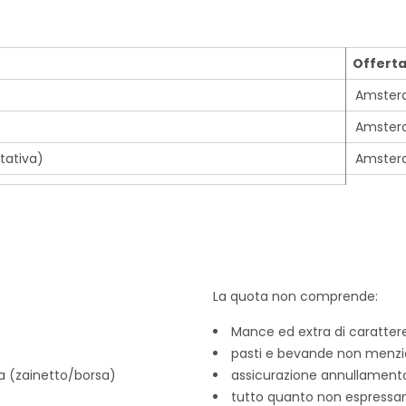
Offert
Amster
Amster
tativa)
Amster
La quota non comprende:
Mance ed extra di caratter
pasti e bevande non menzi
a (zainetto/borsa)
assicurazione annullamento
tutto quanto non espressam