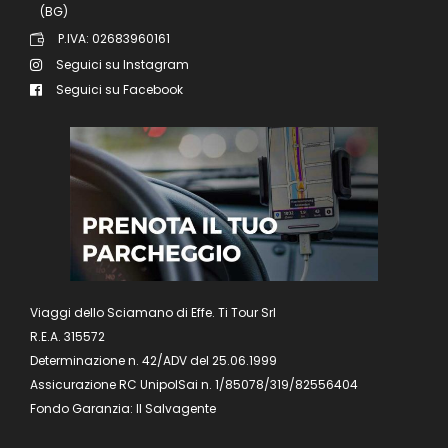
(BG)
P.IVA: 02683960161
Seguici su Instagram
Seguici su Facebook
Viaggi dello Sciamano di Effe. Ti Tour Srl
R.E.A. 315572
Determinazione n. 42/ADV del 25.06.1999
Assicurazione RC UnipolSai n. 1/85078/319/82556404
Fondo Garanzia: Il Salvagente