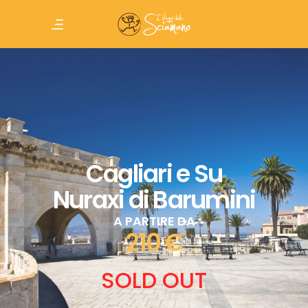
Cagliari e Su
Nuraxi di Barumini
A PARTIRE DA
210 €
SOLD OUT