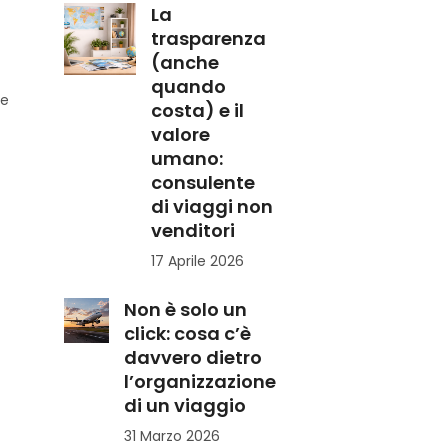
La
trasparenza
(anche
quando
 e
costa) e il
valore
umano:
consulente
di viaggi non
venditori
17 Aprile 2026
Non è solo un
click: cosa c’è
davvero dietro
l’organizzazione
di un viaggio
31 Marzo 2026