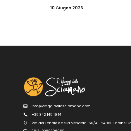
10 Giugno 2026
info@viaggidellosciamano.com
+39 342 145 19 14
Via del Tonale e della Mendola 160/A - 24060 Endine G
P.IVA: 02683960161