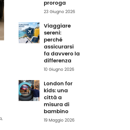
proroga
23 Giugno 2026
Viaggiare
sereni:
perché
assicurarsi
fa davvero la
differenza
10 Giugno 2026
London for
e
kids: una
città a
misura di
bambino
a,
19 Maggio 2026