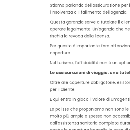
Stiamo parlando dell’assicurazione per 
l’insolvenza o il fallimento dell’agenzia.
Questa garanzia serve a tutelare il clie
operare legalmente. Un’agenzia che ne è
rischia la revoca della licenza.
Per questo è importante fare attenzione
coperture.
Nel turismo, l’affidabilità non è un optio
Le assicurazioni di viaggio: una tut
Oltre alle coperture obbligatorie, esisto
per il cliente.
E qui entra in gioco il valore di un’agenz
Le polizze che proponiamo non sono le c
molto più ampie e spesso non accessibili
dall’assistenza sanitaria completa dura
anche la copertura bagaglio in caso d