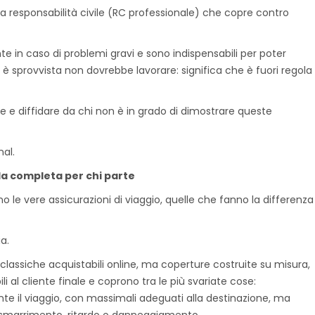
la responsabilità civile (RC professionale) che copre contro
nte in caso di problemi gravi e sono indispensabili per poter
 sprovvista non dovrebbe lavorare: significa che è fuori regola
 e diffidare da chi non è in grado di dimostrare queste
nal.
ela completa per chi parte
no le vere assicurazioni di viaggio, quelle che fanno la differenza
ia.
lassiche acquistabili online, ma coperture costruite su misura,
 al cliente finale e coprono tra le più svariate cose:
nte il viaggio, con massimali adeguati alla destinazione, ma
i smarrimento, ritardo o danneggiamento.