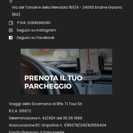
Via del Tonale e della Mendola 160/A - 24060 Endine Gaiano
(BG)
P.IVA: 02683960161
Seguici su Instagram
Seguici su Facebook
Viaggi dello Sciamano di Effe. Ti Tour Srl
R.E.A. 315572
Determinazione n. 42/ADV del 25.06.1999
Assicurazione RC UnipolSai n. 1/85078/319/82556404
Fondo Garanzia: Il Salvagente