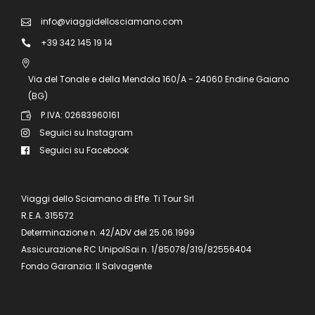
info@viaggidellosciamano.com
+39 342 145 19 14
Via del Tonale e della Mendola 160/A - 24060 Endine Gaiano
(BG)
P.IVA: 02683960161
Seguici su Instagram
Seguici su Facebook
Viaggi dello Sciamano di Effe. Ti Tour Srl
R.E.A. 315572
Determinazione n. 42/ADV del 25.06.1999
Assicurazione RC UnipolSai n. 1/85078/319/82556404
Fondo Garanzia: Il Salvagente