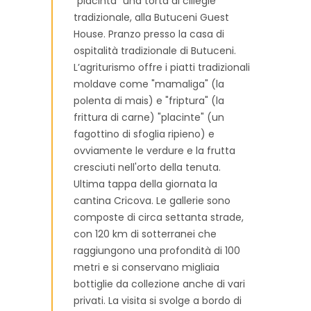
"placinta" una torta di ciliegie
tradizionale, alla Butuceni Guest
House. Pranzo presso la casa di
ospitalità tradizionale di Butuceni.
L’agriturismo offre i piatti tradizionali
moldave come "mamaliga" (la
polenta di mais) e "friptura" (la
frittura di carne) "placinte" (un
fagottino di sfoglia ripieno) e
ovviamente le verdure e la frutta
cresciuti nell'orto della tenuta.
Ultima tappa della giornata la
cantina Cricova. Le gallerie sono
composte di circa settanta strade,
con 120 km di sotterranei che
raggiungono una profondità di 100
metri e si conservano migliaia
bottiglie da collezione anche di vari
privati. La visita si svolge a bordo di