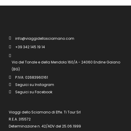
info@viaggidellosciamano.com
+39 342 145 19 14
Via del Tonale e della Mendola 160/A - 24060 Endine Gaiano
(BG)
P.IVA: 02683960161
Seguici su Instagram
Seguici su Facebook
Viaggi dello Sciamano di Effe. Ti Tour Srl
R.E.A. 315572
Determinazione n. 42/ADV del 25.06.1999