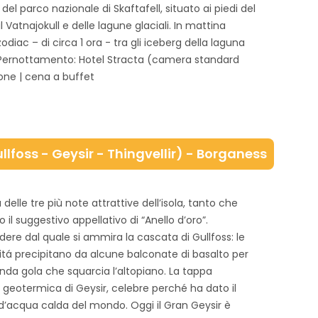
el parco nazionale di Skaftafell, situato ai piedi del
l Vatnajokull e delle lagune glaciali. In mattina
iac – di circa 1 ora - tra gli iceberg della laguna
. Pernottamento: Hotel Stracta (camera standard
one | cena a buffet
ullfoss - Geysir - Thingvellir) - Borganess
 delle tre più note attrattive dell’isola, tanto che
 il suggestivo appellativo di “Anello d’oro”.
ere dal quale si ammira la cascata di Gullfoss: le
tá precipitano da alcune balconate di basalto per
fonda gola che squarcia l’altopiano. La tappa
a geotermica di Geysir, celebre perché ha dato il
i d’acqua calda del mondo. Oggi il Gran Geysir è