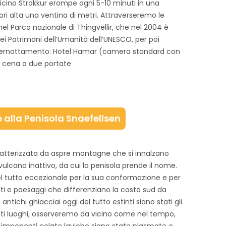
vicino Strokkur erompe ogni 5-10 minuti in una
ri alta una ventina di metri. Attraverseremo le
nel Parco nazionale di Thingvellir, che nel 2004 è
dei Patrimoni dell’Umanità dell’UNESCO, per poi
 Pernottamento: Hotel Hamar (camera standard con
 | cena a due portate
 alla Penisola Snaefellsen
ratterizzata da aspre montagne che si innalzano
 vulcano inattivo, da cui la penisola prende il nome.
l tutto eccezionale per la sua conformazione e per
nti e paesaggi che differenziano la costa sud da
tichi ghiacciai oggi del tutto estinti siano stati gli
sti luoghi, osserveremo da vicino come nel tempo,