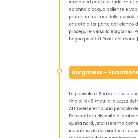
stanco ed erutta di rado, ma il 
colonna d’acqua bollente e vapo
profonde fratture della dorsale 
entrato a far parte dell’elenco 
proseguire verso la Borgarnes.
bagno privato) Pasti: colazione
Borganess - Escursione
La penisola di Snæfellsnes è ca
fino ai 1446 metri di altezza del
Attraverseremo una penisola de
l’inaspettata diversità di ambie
quella nord. Analizzeremo come an
incontrastati dominatori di que