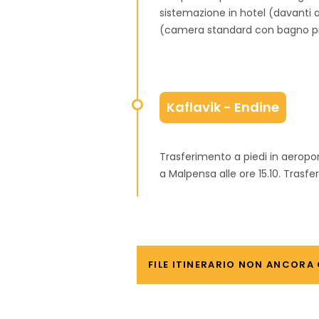
sistemazione in hotel (davanti 
(camera standard con bagno priv
Kaflavik - Endine
Trasferimento a piedi in aeropor
a Malpensa alle ore 15.10. Trasfe
FILE ITINERARIO NON ANCORA