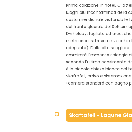
Prima colazione in hotel. Ci att
luoghi più incontaminati della c
costa meridionale visitando le 
del fronte glaciale del Solheimaj
Dyrholaey, tagliato ad arco, che 
metri circa, si trova un vecchio
adeguate). Dalle alte scogliere su
ammirerà l’immensa spiaggia di S
secondo l’ultimo censimento del
è la piccola chiesa bianca dal 
Skaftafell, arrivo e sistemazion
(camera standard con bagno pri
Skaftafell - Lagune Glac