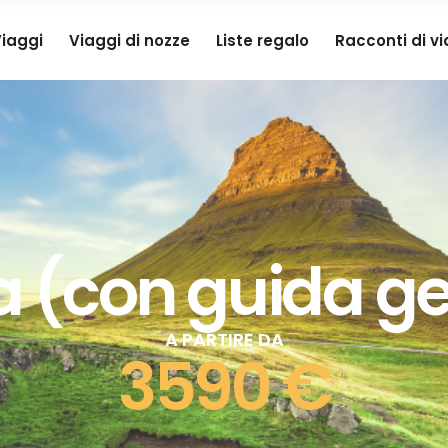
iaggi
Viaggi di nozze
Liste regalo
Racconti di v
a (con guida g
A PARTIRE DA
3590 €