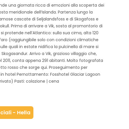
ende una giornata ricca di emozioni alla scoperta dei
osta meridionale dell’Islanda. Partenza lungo la
famose cascate di Seljalandsfoss e di Skogafoss e
okull. Prima di arrivare a Vik, sosta al promontorio di
si protende nell’Atlantico: sulla sua cima, alta 120
 faro (raggiungibile solo con condizioni climatiche
lle quali in estate nidifica la pulcinella di mare si
kogasandur. Arrivo a Vik, grazioso villaggio che,
 2011, conta appena 291 abitanti. Molto fotografata
tetto rosso che sorge qui. Proseguimento per
e in hotel Pernottamento: Fosshotel Glaciar Lagoon
vato) Pasti: colazione | cena
iali - Hella