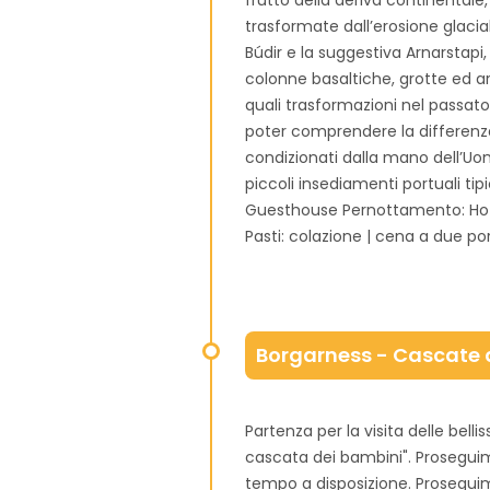
frutto della deriva continentale
trasformate dall’erosione glaci
Búdir e la suggestiva Arnarstapi
colonne basaltiche, grotte ed a
quali trasformazioni nel passato 
poter comprendere la differenza 
condizionati dalla mano dell’Uo
piccoli insediamenti portuali tip
Guesthouse Pernottamento: Ho
Pasti: colazione | cena a due po
Borgarness - Cascate d
Partenza per la visita delle bell
cascata dei bambini". Proseguim
tempo a disposizione. Proseguimen