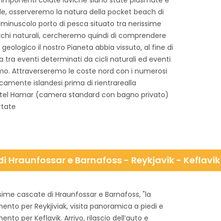
, imponenti colate laviche siano state plasmate e
ale, osserveremo la natura della pocket beach di
, minuscolo porto di pesca situato tra nerissime
rchi naturali, cercheremo quindi di comprendere
geologico il nostro Pianeta abbia vissuto, al fine di
tra eventi determinati da cicli naturali ed eventi
mo. Attraverseremo le coste nord con i numerosi
icamente islandesi prima di rientrarealla
tel Hamar (camera standard con bagno privato)
rtate
i Hraunfossar e Barnafoss - Reykjavik - Keflavik
issime cascate di Hraunfossar e Barnafoss, "la
ento per Reykjiviak, visita panoramica a piedi e
to per Keflavik. Arrivo, rilascio dell’auto e