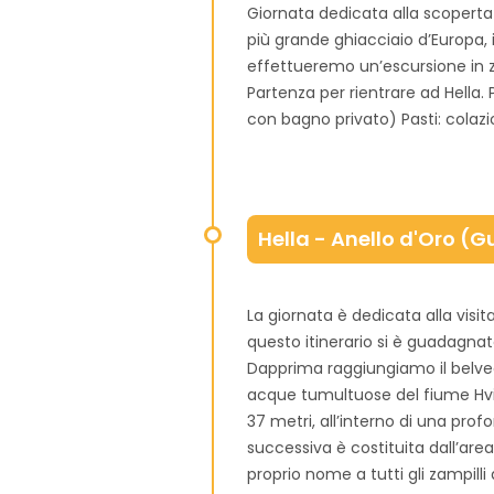
Giornata dedicata alla scoperta d
più grande ghiacciaio d’Europa, i
effettueremo un’escursione in zod
Partenza per rientrare ad Hella
con bagno privato) Pasti: colazi
Hella - Anello d'Oro (G
La giornata è dedicata alla visita
questo itinerario si è guadagnato
Dapprima raggiungiamo il belved
acque tumultuose del fiume Hvi
37 metri, all’interno di una pro
successiva è costituita dall’are
proprio nome a tutti gli zampill