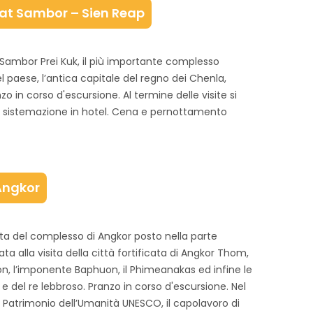
t Sambor – Sien Reap
di Sambor Prei Kuk, il più importante complesso
 paese, l’antica capitale del regno dei Chenla,
o in corso d'escursione. Al termine delle visite si
e sistemazione in hotel. Cena e pernottamento
 Angkor
ita del complesso di Angkor posto nella parte
a alla visita della città fortificata di Angkor Thom,
on, l’imponente Baphuon, il Phimeanakas ed infine le
 e del re lebbroso. Pranzo in corso d'escursione. Nel
 Patrimonio dell’Umanità UNESCO, il capolavoro di