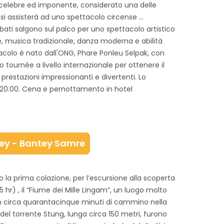
ù celebre ed imponente, considerato una delle
si assisterà ad uno spettacolo circense …
bati salgono sul palco per uno spettacolo artistico
e, musica tradizionale, danza moderna e abilità
acolo è nato dall'ONG, Phare Ponleu Selpak, con
ournée a livello internazionale per ottenere il
 prestazioni impressionanti e divertenti. Lo
le 20.00. Cena e pernottamento in hotel
rey - Bantey Samre
 la prima colazione, per l’escursione alla scoperta
5 hr) , il “Fiume dei Mille Lingam”, un luogo molto
n circa quarantacinque minuti di cammino nella
 del torrente Stung, lunga circa 150 metri, furono