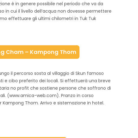
one è in genere possibile nel periodo che va da
o in cui il livello dell’acqua non dovesse permettere
emo effettuare gli ultimi chilometri in Tuk Tuk
ng Cham – Kampong Thom
o il percorso sosta al villaggio di Skun famoso
ti e cibo preferito dei locali. Si effettuerà una breve
taria no profit che sostiene persone che soffrono di
attuali. (www.amica-web.com). Pranzo in corso
r Kampong Thom. Arrivo e sistemazione in hotel.