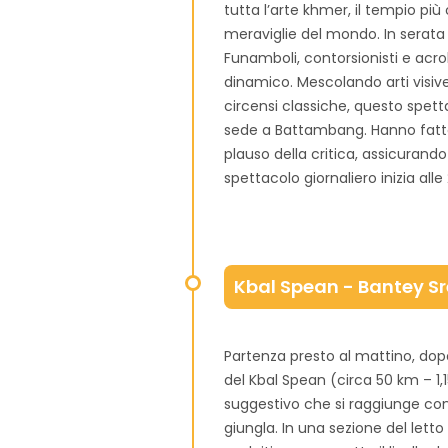
tutta l’arte khmer, il tempio pi
meraviglie del mondo. In serata 
Funamboli, contorsionisti e acro
dinamico. Mescolando arti visiv
circensi classiche, questo spett
sede a Battambang. Hanno fatto t
plauso della critica, assicurando
spettacolo giornaliero inizia al
Kbal Spean - Bantey S
Partenza presto al mattino, dopo
del Kbal Spean (circa 50 km – 1,1
suggestivo che si raggiunge co
giungla. In una sezione del letto