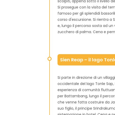
scolpiti, appena sotto il livello 
Si prosegue con la visita del tem
famoso per gli splendidi bassorili
corso d'escursione. Si rientra 
e, lungo il percorso sosta ad un v
zucchero di palma. Cena e per
Sien Reap – il lago To
Si parte in direzione di un villa
occidentale del lago Tonle Sap, 
esperienza di comunità fluttuan
per Battambang, lungo il percorso
che venne fatta costruire da Ja
suo figlio, il principe Srindraku
sistemazione in hotel. Cena e 