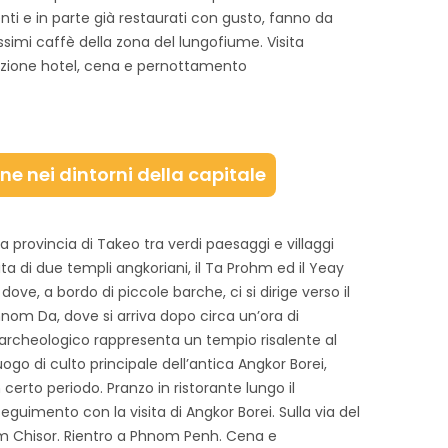
centi e in parte già restaurati con gusto, fanno da
simi caffè della zona del lungofiume. Visita
azione hotel, cena e pernottamento
e nei dintorni della capitale
la provincia di Takeo tra verdi paesaggi e villaggi
sita di due templi angkoriani, il Ta Prohm ed il Yeay
ove, a bordo di piccole barche, ci si dirige verso il
Phnom Da, dove si arriva dopo circa un’ora di
o archeologico rappresenta un tempio risalente al
luogo di culto principale dell’antica Angkor Borei,
certo periodo. Pranzo in ristorante lungo il
eguimento con la visita di Angkor Borei. Sulla via del
hnom Chisor. Rientro a Phnom Penh. Cena e