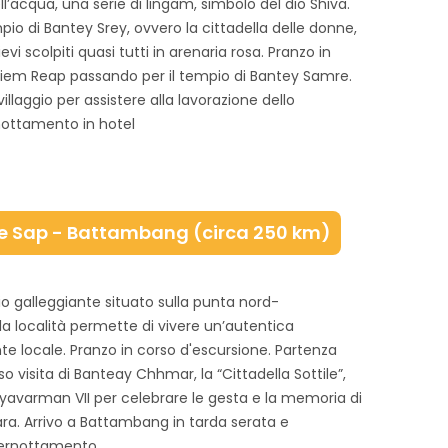
dell’acqua, una serie di lingam, simbolo del dio Shiva.
pio di Bantey Srey, ovvero la cittadella delle donne,
evi scolpiti quasi tutti in arenaria rosa. Pranzo in
a Siem Reap passando per il tempio di Bantey Samre.
illaggio per assistere alla lavorazione dello
nottamento in hotel
nle Sap - Battambang (circa 250 km)
ggio galleggiante situato sulla punta nord-
la località permette di vivere un’autentica
te locale. Pranzo in corso d'escursione. Partenza
 visita di Banteay Chhmar, la “Cittadella Sottile”,
yavarman VII per celebrare le gesta e la memoria di
mara. Arrivo a Battambang in tarda serata e
pernottamento