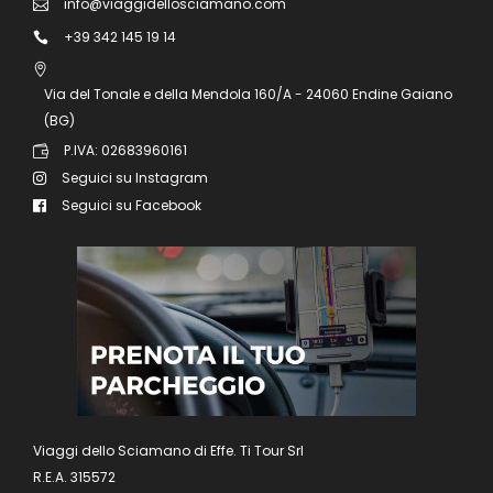
info@viaggidellosciamano.com
+39 342 145 19 14
Via del Tonale e della Mendola 160/A - 24060 Endine Gaiano
(BG)
P.IVA: 02683960161
Seguici su Instagram
Seguici su Facebook
Viaggi dello Sciamano di Effe. Ti Tour Srl
R.E.A. 315572