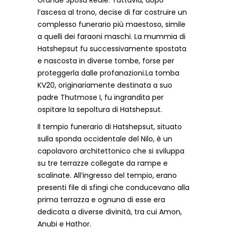
Grande Sposa Reale. Tuttavia, dopo
l’ascesa al trono, decise di far costruire un
complesso funerario più maestoso, simile
a quelli dei faraoni maschi. La mummia di
Hatshepsut fu successivamente spostata
e nascosta in diverse tombe, forse per
proteggerla dalle profanazioni.La tomba
KV20, originariamente destinata a suo
padre Thutmose I, fu ingrandita per
ospitare la sepoltura di Hatshepsut.
Il tempio funerario di Hatshepsut, situato
sulla sponda occidentale del Nilo, è un
capolavoro architettonico che si sviluppa
su tre terrazze collegate da rampe e
scalinate. All’ingresso del tempio, erano
presenti file di sfingi che conducevano alla
prima terrazza e ognuna di esse era
dedicata a diverse divinità, tra cui Amon,
Anubi e Hathor.