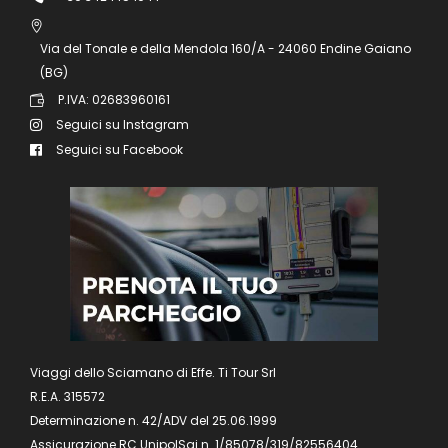
Via del Tonale e della Mendola 160/A - 24060 Endine Gaiano
(BG)
P.IVA: 02683960161
Seguici su Instagram
Seguici su Facebook
Viaggi dello Sciamano di Effe. Ti Tour Srl
R.E.A. 315572
Determinazione n. 42/ADV del 25.06.1999
Assicurazione RC UnipolSai n. 1/85078/319/82556404