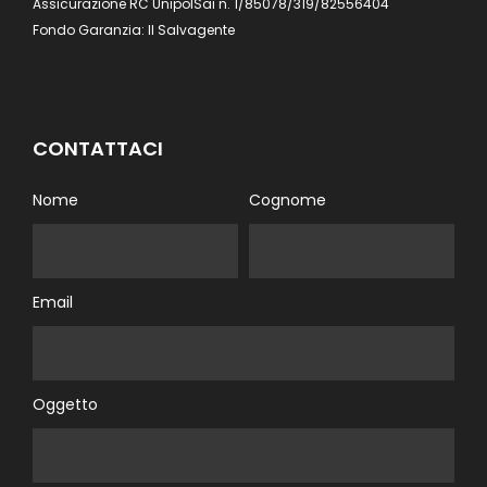
Assicurazione RC UnipolSai n. 1/85078/319/82556404
Fondo Garanzia: Il Salvagente
CONTATTACI
Nome
Cognome
Email
Oggetto