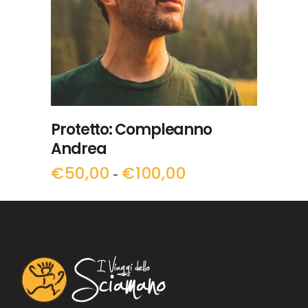
LEGGI TUTTO
Protetto: Compleanno
Andrea
€
50,00
€
100,00
Fascia
-
di
prezzo:
da
€50,00
a
€100,00